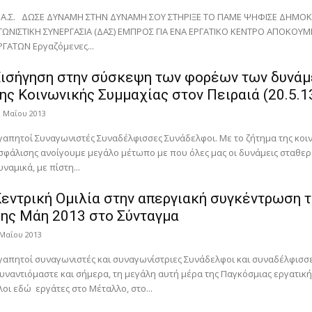
.Α.Σ. ΔΩΣΕ ΔΥΝΑΜΗ ΣΤΗΝ ΔΥΝΑΜΗ ΣΟΥ ΣΤΗΡΙΞΕ ΤΟ ΠΑΜΕ ΨΗΦΙΣΕ ΔΗΜΟΚ
ΓΩΝΙΣΤΙΚΗ ΣΥΝΕΡΓΑΣΙΑ (ΔΑΣ) ΕΜΠΡΟΣ ΓΙΑ ΕΝΑ ΕΡΓΑΤΙΚΟ ΚΕΝΤΡΟ ΑΠΟΚΟΥΜ
ΡΓΑΤΩΝ Εργαζόμενες...
Εισήγηση στην σύσκεψη των φορέων των δυνά
ης Κοινωνικής Συμμαχίας στον Πειραιά (20.5.1
1 Μαΐου 2013
γωνιστές Συναδέλφισσες Συνάδελφοι. Με το ζήτημα της κοινωνικής
σφάλισης ανοίγουμε μεγάλο μέτωπο με που όλες μας οι δυνάμεις σταθε
υναμικά, με πίστη...
εντρική Ομιλία στην απεργιακή συγκέντρωση 
ης Μάη 2013 στο Σύνταγμα
 Μαΐου 2013
γαπητοί συναγωνιστές και συναγωνίστριες Συνάδελφοι και συναδέλφισσ
υναντιόμαστε και σήμερα, τη μεγάλη αυτή μέρα της Παγκόσμιας εργατική
λοι εδώ εργάτες στο Μέταλλο, στο...