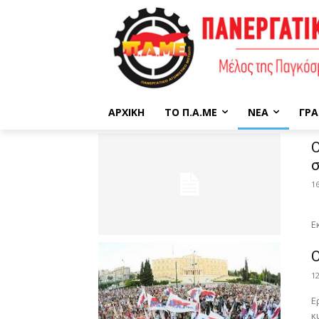
ΑΡΧΙΚΉ
ΤΟ Π.Α.ΜΕ
ΝΈΑ
ΓΡΑ
Ο
σ
1
Ε
Ε
Ο
1
Ε
κ