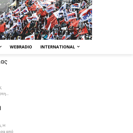
WEBRADIO
INTERNATIONAL
ιας
ς
τη...
η
 H
έσα από