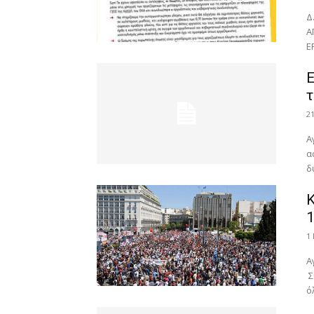
Δ
Α
Ε
τ
2
Αγαπητοί Συνα
α
δ
Κ
1
1
Α
Σ
ό