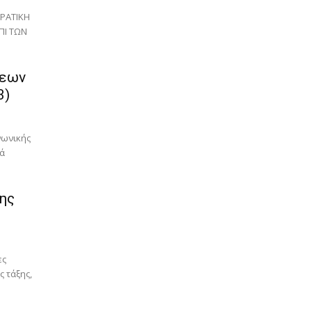
ΡΑΤΙΚΗ
ΠΙ ΤΩΝ
μεων
3)
ρά
της
ες
ς τάξης,