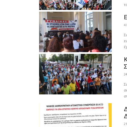
το
Ε
4
Σ
ε
έ
Κ
Σ
2
Συ
σ
σ
2