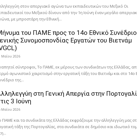
λληλεγγύη στον απεργιακό αγώνα των εκπαιδευτικών του Μεξικό Οι
κπαιδευτικοί του Μεξικού δίνουν από την 1η Ιούνη έναν μεγάλο απεργια
γώνα, με μπροστάρη την Εθνική...
ήνυμα του ΠΑΜΕ προς το 14ο Εθνικό Συνέδριο
ενικής Συνομοσπονδίας Εργατών του Βιετνάμ
(VGCL)
9 Μαΐου 2026
γαπητοί σύντροφοι, Το ΠΑΜΕ, εκ μέρους των συνδικάτων της Ελλάδας, α
ερμό αγωνιστικό χαιρετισμό στην εργατική τάξη του Βιετνάμ και στο 14ο 
υνέδριο της...
λληλεγγύη στη Γενική Απεργία στην Πορτογαλ
τις 3 Ιούνη
6 Μαΐου 2026
ο ΠΑΜΕ και τα συνδικάτα της Ελλάδας εκφράζουμε την αλληλεγγύη μας σ
ργατική τάξη της Πορτογαλίας, στα συνδικάτα σε δημόσιο και ιδιωτικό το
η...