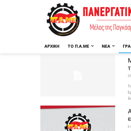
ΑΡΧΙΚΉ
ΤΟ Π.Α.ΜΕ
ΝΈΑ
ΓΡΑ
Μ
τ
2
Τ
Ε
δ
Α
ε
9