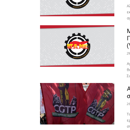
Α
ε
α
Μ
Γ
2
Α
θ
Σ
Α
σ
2
Τ
ε
στ