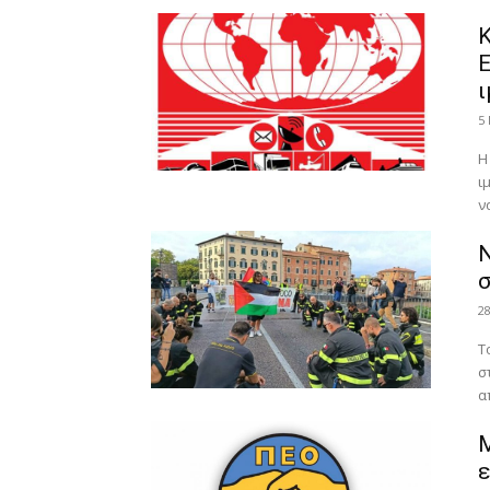
Κ
Ε
ι
5
Η
ι
ν
Ν
σ
2
Τ
σ
α
Μ
ε