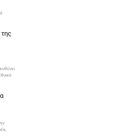
κό
 της
πευθύνει
Εθνικό
ία
την
μέα,