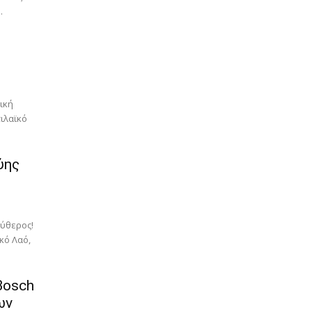
.
ική
ιλαϊκό
ύης
εύθερος!
κό Λαό,
Bosch
ων