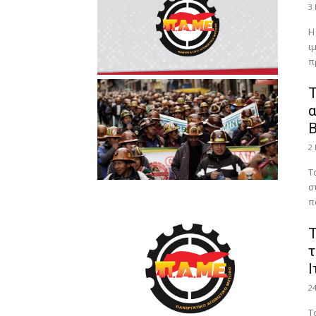
3
Η
ι
π
Τ
α
Β
2
Τ
σ
π
Τ
τ
Ι
2
Τ