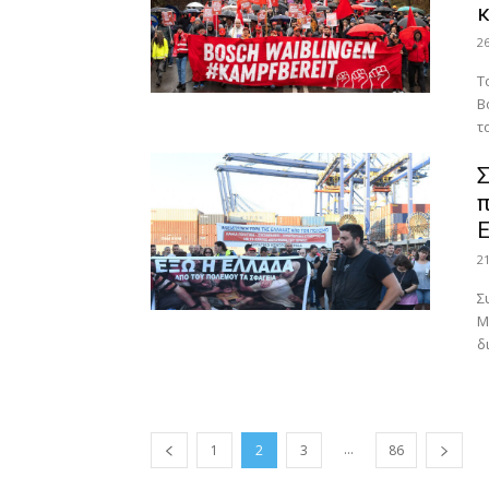
κ
2
Τ
B
το
Σ
π
Ε
2
Σ
Μ
δ
...
1
2
3
86