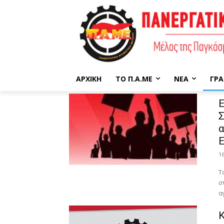
ΑΡΧΙΚΉ
ΤΟ Π.Α.ΜΕ
ΝΈΑ
ΓΡΑ
Ε
Σ
α
Ε
1
Τ
σ
α
Κ