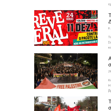
ε
Τ
8
Τ
Σ
κ
Α
σ
2
Κ
Η
β
Τ
σ