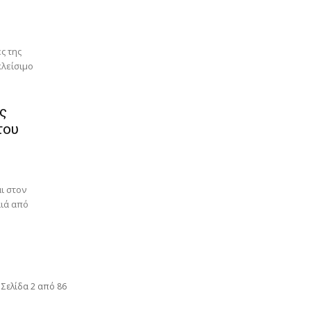
ς της
κλείσιμο
ς
του
ι στον
ιά από
Σελίδα 2 από 86