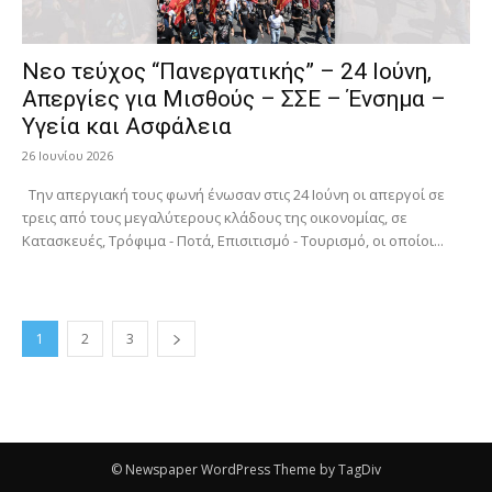
Νεο τεύχος “Πανεργατικής” – 24 Ιούνη,
Απεργίες για Μισθούς – ΣΣΕ – Ένσημα –
Υγεία και Ασφάλεια
26 Ιουνίου 2026
Την απεργιακή τους φωνή ένωσαν στις 24 Ιούνη οι απεργοί σε
τρεις από τους μεγαλύτερους κλάδους της οικονομίας, σε
Κατασκευές, Τρόφιμα - Ποτά, Επισιτισμό - Τουρισμό, οι οποίοι...
1
2
3
© Newspaper WordPress Theme by TagDiv