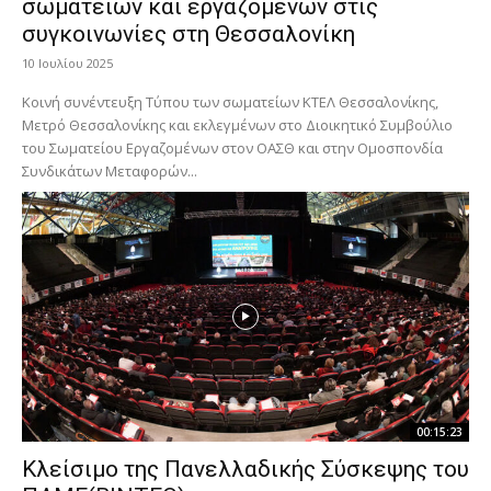
σωματείων και εργαζομένων στις
συγκοινωνίες στη Θεσσαλονίκη
10 Ιουλίου 2025
Κοινή συνέντευξη Τύπου των σωματείων ΚΤΕΛ Θεσσαλονίκης,
Μετρό Θεσσαλονίκης και εκλεγμένων στο Διοικητικό Συμβούλιο
του Σωματείου Εργαζομένων στον ΟΑΣΘ και στην Ομοσπονδία
Συνδικάτων Μεταφορών...
00:15:23
Κλείσιμο της Πανελλαδικής Σύσκεψης του