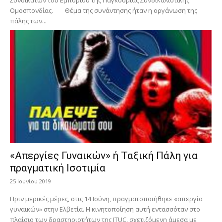
Ομοσπονδίας. Θέμα της συνάντησης ήταν η οργάνωση της
πάλης των...
«Απεργίες Γυναικών» ή Ταξική Πάλη για
πραγματική Ισοτιμία
25 Ιουνίου 2019
Πριν μερικές μέρες, στις 14 Ιούνη, πραγματοποιήθηκε «απεργία
γυναικών» στην Ελβετία. Η κινητοποίηση αυτή εντασσόταν στο
πλαίσιο των δραστηριοτήτων της ITUC, σχετιζόμενη άμεσα με