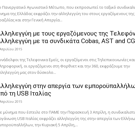
ο Πανεργατικό Αγωνιστικό Μέτωπο, που εκπροσωπεί το ταξικό συνδικαλ
ίνημα της Ελλάδας εκφράζει την αλληλεγγύη του στους εργαζόμενους της
ραζιλίας και στην Γενική Απεργία...
λληλεγγύη με τους εργαζόμενους της Τελεφόν
λληλεγγύη με τα συνδικάτα Cobas, AST and C
 Απριλίου 2015
υνάδελφοι της Τελεφονικα Εμείς, οι εργαζόμενοι στις Τηλεπικοινωνίες και
ληροφορική, οι εργαζόμενοι στη Φορθνετ και την 360, εκφράζουμε την
λληλεγγύη μας στον δύσκολο...
Αλληλεγγύη στην απεργία των εμποροϋπαλλήλ
πό τη USB Ιταλίας
 Απριλίου 2015
ε μύνημα που έστειλε στο ΠΑΜΕ την Παρασκευή 3 Απρίλη, η συνδικαλιστ
ργάνωση USB Ιταλίας εκφράζει αλληλεγγύη της στην απεργία των Ελλήν
μποροϋπαλλήλων, την Κυριακή 5 Απρίλη,...