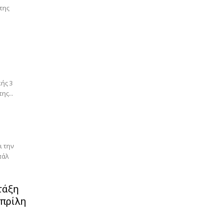
της
ής 3
ης...
ι την
πάλ
τάξη
Απρίλη