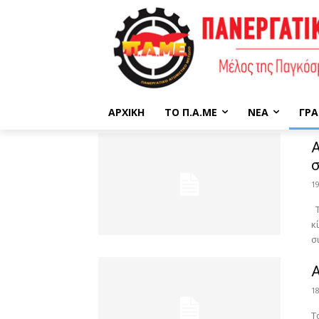
ΑΡΧΙΚΉ
ΤΟ Π.Α.ΜΕ
ΝΈΑ
ΓΡΑ
Α
σ
1
Τ
κ
σ
Α
1
Τ