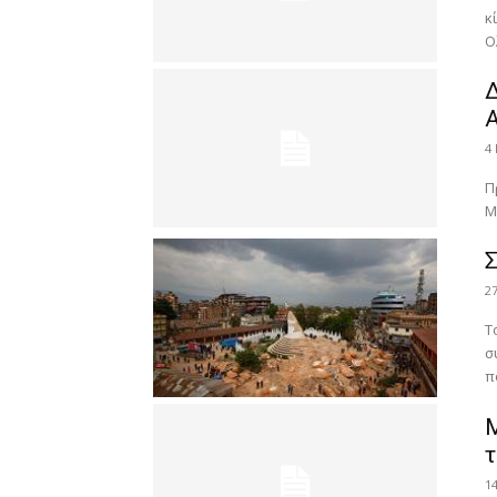
κ
Ο
Δ
4
Π
Μ
2
Τ
σ
π
Μ
τ
1