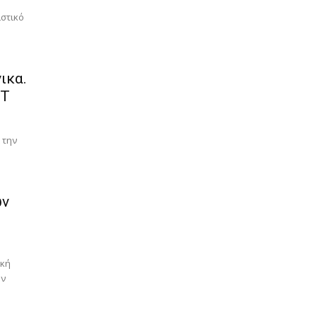
ιστικό
ικα.
GT
 την
ων
ική
ων