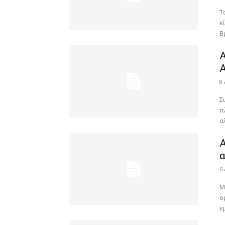
Τ
κ
Β
Α
Α
8
Σ
π
α
α
6
Μ
ο
ε