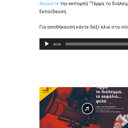
Ακούστε
την εκπομπή “Τέρμα το διάλειμ
Εκπαίδευση.
Για αποθήκευση κάντε δεξί κλικ στο σ
Π
00:00
ρ
ό
γ
ρ
α
μ
μ
α
Α
ν