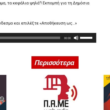
μα, τα κεφάλια ψηλά’’! Εκπομπή για τη Δημόσια
ύνδεσμο και επιλέξτε «Αποθήκευση ως…»
Χ
00:00
ρ
η
σ
Περισσότερα
ι
μ
ο
π
ο
ι
ε