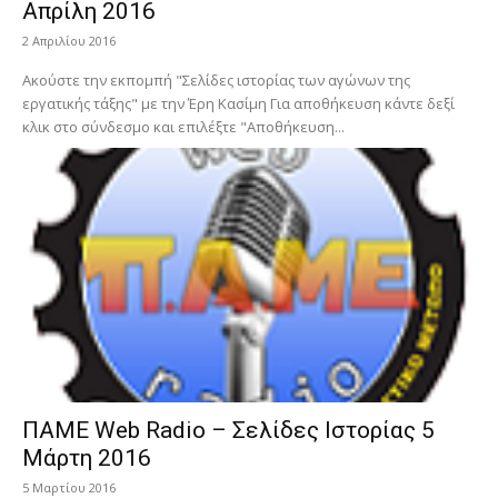
Απρίλη 2016
2 Απριλίου 2016
Ακούστε την εκπομπή "Σελίδες ιστορίας των αγώνων της
εργατικής τάξης" με την Έρη Κασίμη Για αποθήκευση κάντε δεξί
κλικ στο σύνδεσμο και επιλέξτε "Αποθήκευση...
ΠΑΜΕ Web Radio – Σελίδες Ιστορίας 5
Μάρτη 2016
5 Μαρτίου 2016