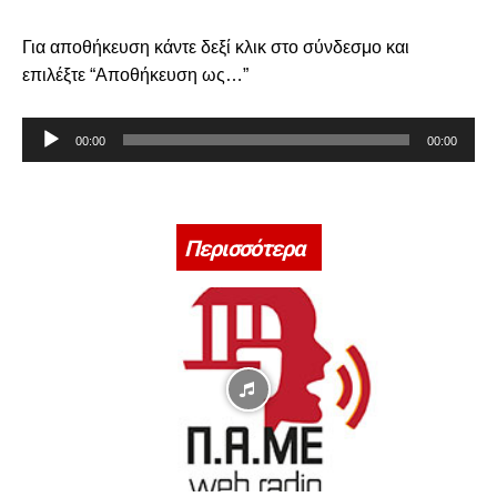
Για αποθήκευση κάντε δεξί κλικ στο σύνδεσμο και
επιλέξτε “Αποθήκευση ως…”
Π
00:00
00:00
ρ
ό
γ
ρ
Περισσότερα
α
μ
μ
α
Α
ν
α
π
α