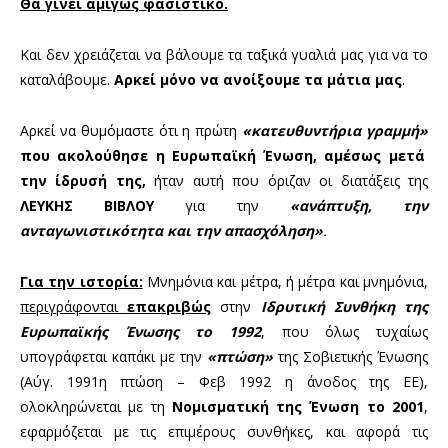
Θα γίνει αμιγώς φασιστικό.
Και δεν χρειάζεται να βάλουμε τα ταξικά γυαλιά μας για να το
καταλάβουμε.
Αρκεί μόνο να ανοίξουμε τα μάτια μας
.
Αρκεί να θυμόμαστε ότι η πρώτη
«κατευθυντήρια γραμμή»
που ακολούθησε η Ευρωπαϊκή Ένωση, αμέσως μετά
την ίδρυσή της,
ήταν αυτή που όριζαν οι διατάξεις της
ΛΕΥΚΗΣ ΒΙΒΛΟΥ
για την
«ανάπτυξη, την
ανταγωνιστικότητα και την απασχόληση»
.
Για την ιστορία:
Μνημόνια και μέτρα, ή μέτρα και μνημόνια,
περιγράφονται
επακριβώς
στην
Ιδρυτική Συνθήκη της
Ευρωπαϊκής Ένωσης το 1992
, που όλως τυχαίως
υπογράφεται καπάκι με την
«πτώση»
της Σοβιετικής Ένωσης
(Αύγ. 1991η πτώση – Φεβ 1992 η άνοδος της ΕΕ),
ολοκληρώνεται με τη
Νομισματική της Ένωση το 2001
,
εφαρμόζεται με τις επιμέρους συνθήκες, και αφορά τις