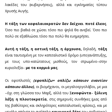
λακέδες του (κυβερνήσεις), αλλά και εγκληματίες τύπου
Χρυσής Αυγής.
Η τάξη των κεφαλαιοκρατών δεν δείχνει ποτέ έλεος
.
Όσο πιο βαθιά σε χώσει τόσο πιο ψηλά θα ανεβεί. Όσο πιο
πολύ σε εξαθλιώσει τόσο πιο πολύ θα ευημερήσει.
Αυτή η τάξη, η αστική τάξη
,
η άρχουσα,
δηλαδή,
τάξη
είναι ταυτισμένη με τον καπιταλιστικό δρόμο (υπο)ανάπτυξης,
με τους υπο-κατώτατους μισθούς, τον στρωμένο–στην
κυριολεξία–
με τα κορμιά μας
.
Οι εφοπλιστές
(εφοπλίζω= οπλίζω κάποιον εναντίον
κάποιου άλλου),
οι βιομήχανοι, οι μεγαλοεργολάβοι, με μια
–όχι στη γλώσσα του Μαρξ, αλλά του
Ξενοφώντα
–
ξύλινη
λέξη
:
η πλουτοκρατία
, στις σημερινές συνθήκες (μιας από
της βαθύτερες και σκληρότερες καπιταλιστικές κρίσεις), και με
μεγάλο απόντα το αντίπαλο
κοινωνικό δέος
του σοβιετικού