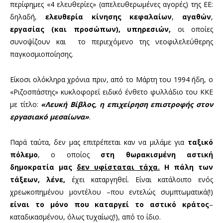
περίφημες «4 ελευθερίες» (απελευθερωμένες αγορές) της ΕΕ:
δηλαδή,
ελευθερία κίνησης κεφαλαίων
,
αγαθών
,
εργασίας (και προσώπων), υπηρεσιών,
οι οποίες
συνοψίζουν και το περιεχόμενο της νεοφιλελεύθερης
παγκοσμιοποίησης.
Είκοσι ολόκληρα χρόνια πριν, από το Μάρτη του 1994 ήδη, ο
«Ριζοσπάστης» κυκλοφορεί ειδικό ένθετο φυλλάδιο του ΚΚΕ
με τίτλο:
«Λευκή Βίβλος, η επιχείρηση επιστροφής στον
εργασιακό μεσαίωνα»
.
Παρά ταύτα, δεν μας επιτρέπεται καν να μιλάμε για
ταξικό
πόλεμο
, ο οποίος
στη θωρακισμένη αστική
δημοκρατία μας
δεν υφίσταται τάχα.
Η πάλη των
τάξεων, λένε,
έχει καταργηθεί. Είναι κατάλοιπο ενός
χρεωκοπημένου μοντέλου –που εντελώς συμπτωματικά(!)
είναι το μόνο που καταργεί το αστικό κράτος
–
καταδικασμένου, όλως τυχαίως(!), από το ίδιο.