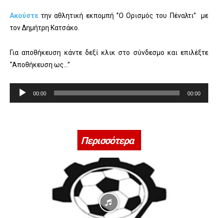
Ακούστε
την αθλητική εκπομπή ‘’Ο Ορισμός του Πέναλτι’’ με
τον Δημήτρη Κατσάκο.
Για αποθήκευση κάντε δεξί κλικ στο σύνδεσμο και επιλέξτε
“Αποθήκευση ως…”
Π
00:00
00:00
ρ
ό
γ
ρ
Περισσότερα
α
μ
μ
α
Α
ν