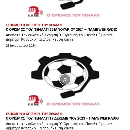
α
π
α
ρ
ΕΚΠΟΜΠΉ Ο ΟΡΙΣΜΌΣ ΤΟΥ ΠΈΝΑΛΤΙ
Ο ΟΡΙΣΜΌΣ ΤΟΥ ΠΈΝΑΛΤΙ 22 ΙΑΝΟΥΑΡΊΟΥ 2024 – ΠΑΜΕ WEB RADIO
α
Ακούστε την αθλητική εκπομπή ‘’Ο Ορισμός του Πέναλτι’’ με τον
γ
Δημήτρη Κατσάκο. Για αποθήκευση κάντε...
ω
23 Ιανουαρίου 2024
γ
ή
ς
Ή
χ
ο
υ
ΕΚΠΟΜΠΉ Ο ΟΡΙΣΜΌΣ ΤΟΥ ΠΈΝΑΛΤΙ
Ο ΟΡΙΣΜΌΣ ΤΟΥ ΠΈΝΑΛΤΙ 19 ΔΕΚΕΜΒΡΊΟΥ 2023 – ΠΑΜΕ WEB RADIO
Ακούστε την αθλητική εκπομπή ‘’Ο Ορισμός του Πέναλτι’’ με τον
Δημήτρη Κατσάκο. Για αποθήκευση κάντε...