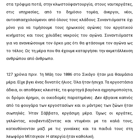
στα τρόφιμα ποτά, στην κλωστοϋφαντουργία, στους ναυτεργάτες,
στις υπηρεσίες, από το δημόσιο τομέα, άνεργοι, νέοι,
αυτοαπασχολούμενοι από όλους τους κλάδους. Συναντιόμαστε όχι
μόνο για να τιμήσουμε τους ηρωικούς αγώνες του εργατικού
κινήματος και τους χιλιάδες νεκρούς του αγώνα. Συναντιόμαστε
για να ανανεώσουμε τον όρκο μας ότι θα φτάσουμε τον αγώνα ως
το τέλος. Ως τη μέρα που θα έχουμε καταργήσει την εκμετάλλευση
ανθρώπου από άνθρωπο.
127 χρόνια πριν. 1η Μάη του 1886 στο Σικάγο ήταν μια θαυμάσια
μέρα. Είχε βγει ένας δυνατός ήλιος. Όλα ήταν ήσυχα. Τα εργοστάσια
άδεια, οι αποθήκες κλειστές, τα φορτηγά βαγόνια αχρησιμοποίητα,
οι δρόμοι έρημοι, οι οικοδομές παρατημένες. Δεν έβγαινε καπνός
από τα φουγάρα των εργοστασίων και οι μάντρες των ζώων ήταν
σιωπηλές. Ήταν Σάββατο, εργάσιμη μέρα. Όμως οι εργάτες,
γελώντας, κουβεντιάζοντας και ντυμένοι με τα καλά τους,
κατευθύνονταν μαζί με τις γυναίκες και τα παιδιά τους στη
λεωφόρο Μίτσιγκαν. Η απεργία ήταν καθολική.