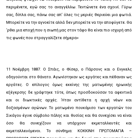
περιμένετε, εγώ σας το αναγγέλλω. Τεντώνετε ένα σχοινί. Γύρω
σας, δίπλα σας, πάνω σας απ’ όλες τις μεριές θεριεύει μια φωτιά.
Μπορείτε να την αγνοείτε αλλά δεν μπορείτε να την αποφύγετε. Θα
‘ρθει μια εποχή που η σιωπή μας στον τάφο θα είναι πιο ισχυρή από
τις φωνές που στραγγαλίζετε σήμερα»
11 Νοέμβρη 1887. Ο Σπάις, ο Φίσερ, ο Πάρσονς και ο Ενγκελς
οδηγούνται στο θάνατο. Αγωνίστηκαν ως εργάτες και πέθαναν ως
εργάτες. Ο επίλογος όμως εκείνης της ματωμένης ηρωικής
εξέγερσης δε γράφτηκε τότε, όπως προσδοκούσαν τα αφεντικά
και οι διωκτικές αρχές. Ήταν αντίθετα η αρχή νέων και
δοξασμένων αγώνων. Το ματωμένο πουκάμισο των εργατών του
Σικάγου έγινε σύμβολο πάλης και θυσίας και θα συνεχίσει να είναι
όσο θα συνεχίζουν να υπάρχουν εκμεταλλευτές και
εκμεταλλευόμενοι. Το σύνθημα: ΚΟΚΚΙΝΗ ΠΡΩΤΟΜΑΓΙΑ –