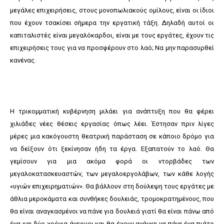
μεγάλες επιχειρήσεις, στους μονοπωλιακούς ομίλους, είναι οι ίδιοι
που έχουν τσακίσει σήμερα την εργατική τάξη. Δηλαδή αυτοί οι
καπιταλιστές είναι μεγαλόκαρδοι, είναι με τους εργάτες, έχουν τις
επιχειρήσεις τους για να προσφέρουν στο λαό; Να μην παρασυρθεί
κανένας.
Η τρικομματική κυβέρνηση μιλάει για ανάπτυξη που θα φέρει
χιλιάδες νέες θέσεις εργασίας όπως λέει. Έστησαν πριν λίγες
μέρες μια κακόγουστη θεατρική παράσταση σε κάποιο δρόμο για
να δείξουν ότι ξεκίνησαν ήδη τα έργα. Εξαπατούν το λαό. Θα
γεμίσουν για μια ακόμα φορά οι ντορβάδες των
μεγαλοκατασκευαστών, των μεγαλοεργολάβων, των κάθε λογής
«υγιών επιχειρηματιών». Θα βάλλουν στη δούλεψη τους εργάτες με
άθλια μεροκάματα και συνθήκες δουλειάς, τρομοκρατημένους, που
θα είναι αναγκασμένοι να πάνε για δουλειά γιατί θα είναι πάνω από
ένα και δύο χρόνια άνεργοι και θα έχουν ανάγκη να πάνε ένα πιάτο