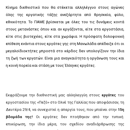
Κίνημα διεθνιστικό που θα στέκεται αλληλέγγυο στους αγώνες
όλης της εργατικής τάξης ανεξάρτητα από θρησκεία, φύλο,
εθνικότητα. Το ΠΑΜΕ βρίσκεται με όλες του τις δυνάμεις κοντά
στους μετανάστες όπου και αν εργάζονται, είτε στα εργοστάσια,
είτε στις βιοτεχνίες, είτε στα χωράφια. Η πρόσφατη δολοφονική
επίθεση ενάντια στους εργάτες γης στη Μανωλάδα απέδειξε ότι οι
μεγαλοϊδιοκτήτες μπροστά στο κέρδος δεν υπολογίζουν την ίδια
τη ζωή των εργατών. Είναι μια αναγκαιότητα η οργάνωση τους και
η κοινή πορεία και στάση με τους Έλληνες εργάτες.
Εκφράζουμε την διεθνιστική μας αλληλεγγύη στους
εργάτες
του
εργοστασίου της «Πεζό» στο Ολνέ της Γαλλίας που αποφάσισαν, τη
Δευτέρα 29/4, να συνεχιστεί η απεργία τους, που μπαίνει στην
15η
βδομάδα της!
Οι εργάτες δεν πτοήθηκαν από την τυπική
επικύρωση, την ίδια μέρα, του σχεδίου αναδιάρθρωσης της