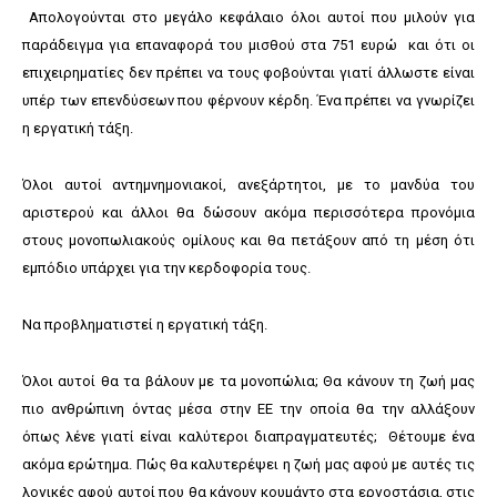
Απολογούνται στο μεγάλο κεφάλαιο όλοι αυτοί που μιλούν για
παράδειγμα για επαναφορά του μισθού στα 751 ευρώ και ότι οι
επιχειρηματίες δεν πρέπει να τους φοβούνται γιατί άλλωστε είναι
υπέρ των επενδύσεων που φέρνουν κέρδη. Ένα πρέπει να γνωρίζει
η εργατική τάξη.
Όλοι αυτοί αντημνημονιακοί, ανεξάρτητοι, με το μανδύα του
αριστερού και άλλοι θα δώσουν ακόμα περισσότερα προνόμια
στους μονοπωλιακούς ομίλους και θα πετάξουν από τη μέση ότι
εμπόδιο υπάρχει για την κερδοφορία τους.
Να προβληματιστεί η εργατική τάξη.
Όλοι αυτοί θα τα βάλουν με τα μονοπώλια; Θα κάνουν τη ζωή μας
πιο ανθρώπινη όντας μέσα στην ΕΕ την οποία θα την αλλάξουν
όπως λένε γιατί είναι καλύτεροι διαπραγματευτές; Θέτουμε ένα
ακόμα ερώτημα. Πώς θα καλυτερέψει η ζωή μας αφού με αυτές τις
λογικές αφού αυτοί που θα κάνουν κουμάντο στα εργοστάσια, στις