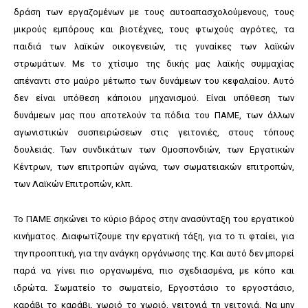
δράση των εργαζομένων με τους αυτοαπασχολούμενους, τους
μικρούς εμπόρους και βιοτέχνες, τους φτωχούς αγρότες, τα
παιδιά των λαϊκών οικογενειών, τις γυναίκες των λαϊκών
στρωμάτων. Με το χτίσιμο της δικής μας λαϊκής συμμαχίας
απέναντι στο μαύρο μέτωπο των δυνάμεων του κεφαλαίου. Αυτό
δεν είναι υπόθεση κάποιου μηχανισμού. Είναι υπόθεση των
δυνάμεων μας που αποτελούν τα πόδια του ΠΑΜΕ, των άλλων
αγωνιστικών συσπειρώσεων στις γειτονιές, στους τόπους
δουλειάς. Των συνδικάτων των Ομοσπονδιών, των Εργατικών
Κέντρων, των επιτροπών αγώνα, των σωματειακών επιτροπών,
των Λαϊκών Επιτροπών, κλπ.
Το ΠΑΜΕ σηκώνει το κύριο βάρος στην ανασύνταξη του εργατικού
κινήματος. Διαφωτίζουμε την εργατική τάξη, για το τι φταίει, για
την προοπτική, για την ανάγκη οργάνωσης της. Και αυτό δεν μπορεί
παρά να γίνει πιο οργανωμένα, πιο σχεδιασμένα, με κόπο και
ιδρώτα. Σωματείο το σωματείο, Εργοστάσιο το εργοστάσιο,
καράβι το καράβι, χωριό το χωριό, γειτονιά τη γειτονιά. Να μην