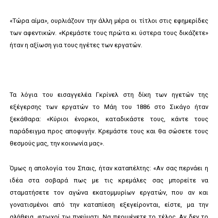
«Τώρα αίμα», ουρλιάζουν την άλλη μέρα οι τίτλοι στις εφημερίδες
των αφεντικών. «Κρεμάστε τους πρώτα κι ύστερα τους δικάζετε»
ήταν η αξίωση για τους ηγέτες των εργατών.
Τα λόγια του εισαγγελέα Γκρίνελ στη δίκη των ηγετών της
εξέγερσης των εργατών το Μάη του 1886 στο Σικάγο ήταν
ξεκάθαρα: «Κύριοι ένορκοι, καταδικάστε τους, κάντε τους
παράδειγμα προς αποφυγήν. Κρεμάστε τους και θα σώσετε τους
θεσμούς μας, την κοινωνία μας».
Όμως η απολογία του Σπαις, ήταν καταπέλτης: «Αν σας περνάει η
ιδέα στα σοβαρά πως με τις κρεμάλες σας μπορείτε να
σταματήσετε τον αγώνα εκατομμυρίων εργατών, που αν και
γονατισμένοι από την καταπίεση εξεγείρονται, είστε, μα την
αλήθεια, φτωχοί τω πνεύματι. Να περιμένετε το τέλος. Αν δεν το