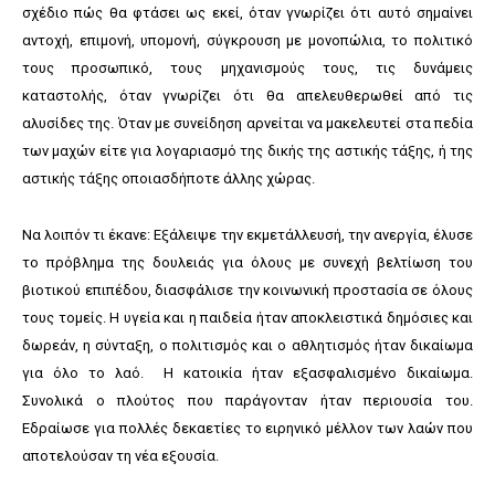
σχέδιο πώς θα φτάσει ως εκεί, όταν γνωρίζει ότι αυτό σημαίνει
αντοχή, επιμονή, υπομονή, σύγκρουση με μονοπώλια, το πολιτικό
τους προσωπικό, τους μηχανισμούς τους, τις δυνάμεις
καταστολής, όταν γνωρίζει ότι θα απελευθερωθεί από τις
αλυσίδες της. Όταν με συνείδηση αρνείται να μακελευτεί στα πεδία
των μαχών είτε για λογαριασμό της δικής της αστικής τάξης, ή της
αστικής τάξης οποιασδήποτε άλλης χώρας.
Να λοιπόν τι έκανε: Εξάλειψε την εκμετάλλευσή, την ανεργία, έλυσε
το πρόβλημα της δουλειάς για όλους με συνεχή βελτίωση του
βιοτικού επιπέδου, διασφάλισε την κοινωνική προστασία σε όλους
τους τομείς. Η υγεία και η παιδεία ήταν αποκλειστικά δημόσιες και
δωρεάν, η σύνταξη, ο πολιτισμός και ο αθλητισμός ήταν δικαίωμα
για όλο το λαό. Η κατοικία ήταν εξασφαλισμένο δικαίωμα.
Συνολικά ο πλούτος που παράγονταν ήταν περιουσία του.
Εδραίωσε για πολλές δεκαετίες το ειρηνικό μέλλον των λαών που
αποτελούσαν τη νέα εξουσία.