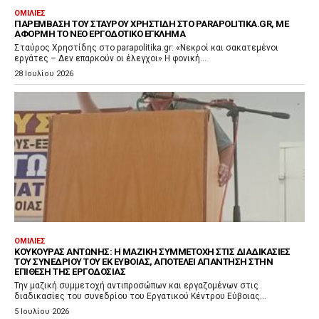
ΟΜΙΛΊΕΣ
ΠΑΡΈΜΒΑΣΗ ΤΟΥ ΣΤΑΎΡΟΥ ΧΡΗΣΤΊΔΗ ΣΤΟ PARAPOLITIKA.GR, ΜΕ
ΑΦΟΡΜΉ ΤΟ ΝΈΟ ΕΡΓΟΔΟΤΙΚΌ ΈΓΚΛΗΜΑ
Σταύρος Χρηστίδης στο parapolitika.gr: «Νεκροί και σακατεμένοι
εργάτες – Δεν επαρκούν οι έλεγχοι» Η φονική...
28 Ιουλίου 2026
ΟΜΙΛΊΕΣ
ΚΟΎΚΟΥΡΑΣ ΑΝΤΏΝΗΣ: Η ΜΑΖΙΚΉ ΣΥΜΜΕΤΟΧΉ ΣΤΙΣ ΔΙΑΔΙΚΑΣΊΕΣ
ΤΟΥ ΣΥΝΕΔΡΊΟΥ ΤΟΥ ΕΚ ΕΎΒΟΙΑΣ, ΑΠΟΤΕΛΕΊ ΑΠΆΝΤΗΣΗ ΣΤΗΝ
ΕΠΊΘΕΣΗ ΤΗΣ ΕΡΓΟΔΟΣΊΑΣ
Την μαζική συμμετοχή αντιπροσώπων και εργαζομένων στις
διαδικασίες του συνεδρίου του Εργατικού Κέντρου Εύβοιας...
5 Ιουλίου 2026