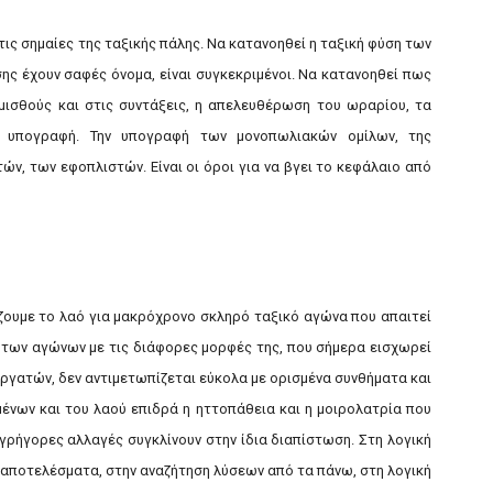
ις σημαίες της ταξικής πάλης. Να κατανοηθεί η ταξική φύση των
σης έχουν σαφές όνομα, είναι συγκεκριμένοι. Να κατανοηθεί πως
ισθούς και στις συντάξεις, η απελευθέρωση του ωραρίου, τα
 υπογραφή. Την υπογραφή των μονοπωλιακών ομίλων, της
ν, των εφοπλιστών. Είναι οι όροι για να βγει το κεφάλαιο από
ουμε το λαό για μακρόχρονο σκληρό ταξικό αγώνα που απαιτεί
 των αγώνων με τις διάφορες μορφές της, που σήμερα εισχωρεί
εργατών, δεν αντιμετωπίζεται εύκολα με ορισμένα συνθήματα και
ένων και του λαού επιδρά η ηττοπάθεια και η μοιρολατρία που
γρήγορες αλλαγές συγκλίνουν στην ίδια διαπίστωση. Στη λογική
ν αποτελέσματα, στην αναζήτηση λύσεων από τα πάνω, στη λογική