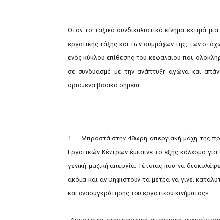
Όταν το ταξικό συνδικαλιστικό κίνημα εκτιμά μ
εργατικής τάξης και των συμμάχων της, των στόχ
ενός κύκλου επίθεσης του κεφαλαίου που ολοκλη
σε συνδυασμό με την ανάπτυξη αγώνα και απάν
ορισμένα βασικά σημεία.
1. Μπροστά στην 48ωρη απεργιακή μάχη της πρ
Εργατικών Κέντρων έμπαινε το εξής κάλεσμα για 
γενική μαζική απεργία. Τέτοιας που να δυσκολέψ
ακόμα και αν ψηφιστούν τα μέτρα να γίνει καταλ
και ανασυγκρότησης του εργατικού κινήματος».
Αντίστοιχα στην κεντρική απεργιακή ανακοίνωση