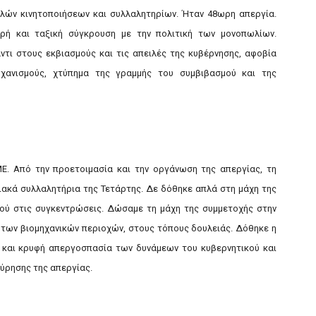
πλών κινητοποιήσεων και συλλαλητηρίων. Ήταν 48ωρη απεργία.
ρή και ταξική σύγκρουση με την πολιτική των μονοπωλίων.
ντι στους εκβιασμούς και τις απειλές της κυβέρνησης, αφοβία
ηχανισμούς, χτύπημα της γραμμής του συμβιβασμού και της
. Από την προετοιμασία και την οργάνωση της απεργίας, τη
ιακά συλλαλητήρια της Τετάρτης. Δε δόθηκε απλά στη μάχη της
ού στις συγκεντρώσεις. Δώσαμε τη μάχη της συμμετοχής στην
 των βιομηχανικών περιοχών, στους τόπους δουλειάς. Δόθηκε η
 και κρυφή απεργοσπασία των δυνάμεων του κυβερνητικού και
ύρησης της απεργίας.