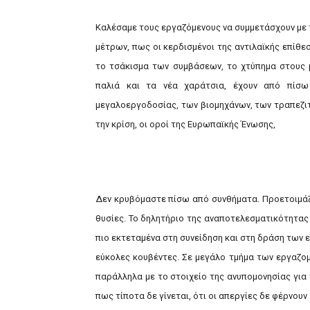
Καλέσαμε τους εργαζόμενους να συμμετάσχουν με τ
μέτρων, πως οι κερδισμένοι της αντιλαϊκής επίθε
το τσάκισμα των συμβάσεων, το χτύπημα στους μ
παλιά και τα νέα χαράτσια, έχουν από πίσω
μεγαλοεργοδοσίας, των βιομηχάνων, των τραπεζιτώ
την κρίση, οι οροί της Ευρωπαϊκής Ένωσης,
Δεν κρυβόμαστε πίσω από συνθήματα. Προετοιμάζ
θυσίες. Το δηλητήριο της αναποτελεσματικότητας
πιο εκτεταμένα στη συνείδηση και στη δράση των 
εύκολες κουβέντες. Σε μεγάλο τμήμα των εργαζομ
παράλληλα με το στοιχείο της ανυπομονησίας για 
πως τίποτα δε γίνεται, ότι οι απεργίες δε φέρνου