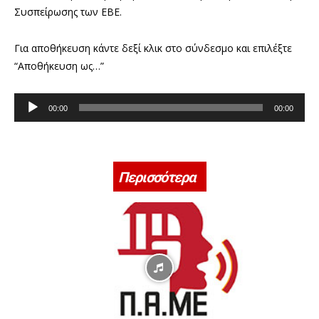
Συσπείρωσης των ΕΒΕ.
Για αποθήκευση κάντε δεξί κλικ στο σύνδεσμο και επιλέξτε
“Αποθήκευση ως…”
Π
00:00
00:00
ρ
ό
γ
ρ
Περισσότερα
α
μ
μ
α
Α
ν
α
π