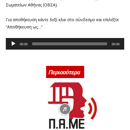
Σωματείων Αθήνας (ΟΒΣΑ).
Για αποθήκευση κάντε δεξί κλικ στο σύνδεσμο και επιλέξτε
“Αποθήκευση ως…”
Π
00:00
00:00
ρ
ό
γ
ρ
Περισσότερα
α
μ
μ
α
Α
ν
α
π