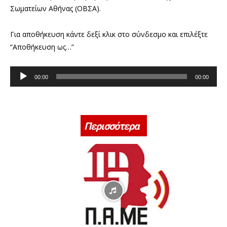
Σωματείων Αθήνας (ΟΒΣΑ).
Για αποθήκευση κάντε δεξί κλικ στο σύνδεσμο και επιλέξτε
“Αποθήκευση ως…”
Π
00:00
00:00
ρ
ό
γ
ρ
Περισσότερα
α
μ
μ
α
Α
ν
α
π