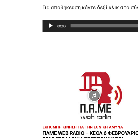
Για αποθήκευση κάντε δεξί κλικ στο σ
Π
00:00
ρ
ό
γ
ρ
α
μ
μ
α
Α
ν
α
π
ΕΚΠΟΜΠΉ ΚΊΝΗΣΗ ΓΙΑ ΤΗΝ ΕΘΝΙΚΉ ΆΜΥΝΑ
ΠΑΜΕ WEB RADIO – ΚΕΘΑ 6 ΦΕΒΡΟΥΑΡΊ
α