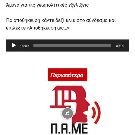
Άμυνα για τις γεωπολιτικές εξελίξεις
Για αποθήκευση κάντε δεξί κλικ στο σύνδεσμο και
επιλέξτε «Αποθήκευση ως…»
Π
00:00
00:00
ρ
ό
γ
ρ
Περισσότερα
α
μ
μ
α
Α
ν
α
π