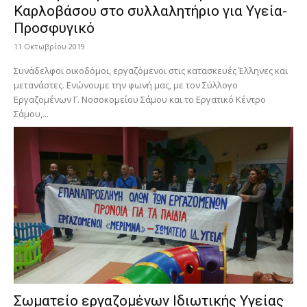
Καρλοβάσου στο συλλαλητήριο για Υγεία-
Προσφυγικό
11 Οκτωβρίου 2019
Συνάδελφοι οικοδόμοι, εργαζόμενοι στις κατασκευές Έλληνες και
μετανάστες. Ενώνουμε την φωνή μας, με τον Σύλλογο
Εργαζομένων Γ. Νοσοκομείου Σάμου και το Εργατικό Κέντρο
Σάμου,...
Σωματείο εργαζομένων Ιδιωτικής Υγείας