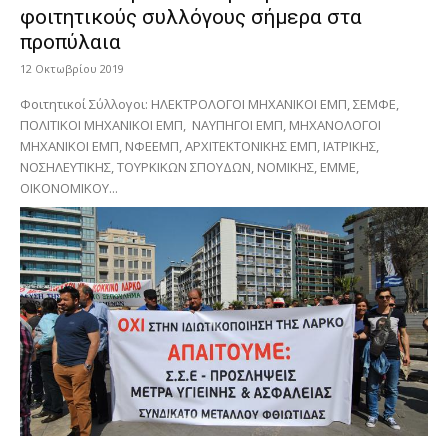
φοιτητικούς συλλόγους σήμερα στα
πρoπύλαια
12 Οκτωβρίου 2019
Φοιτητικοί Σύλλογοι: HΛEKTPOΛOΓOI ΜΗΧΑΝΙΚΟΙ ΕΜΠ, ΣEMΦE,
ΠOΛITIKOI ΜΗΧΑΝΙΚΟΙ ΕΜΠ, NAYΠHΓOI ΕΜΠ, MHXANOΛOΓOI
ΜΗΧΑΝΙΚΟΙ ΕΜΠ, NΦEEMΠ, APXITEKTONΙΚΗΣ ΕΜΠ, IATPIKHΣ,
NOΣHΛEYTIKHΣ, TOYPKIKΩΝ ΣΠΟΥΔΩΝ, NOMIKHΣ, EMME,
OIKONOMIKOY...