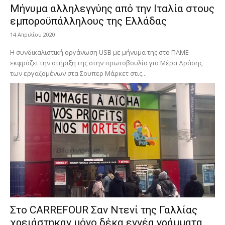
Μήνυμα αλληλεγγύης από την Ιταλία στους
εμποροϋπάλληλους της Ελλάδας
14 Απριλίου 2020
Η συνδικαλιστική οργάνωση USB με μήνυμα της στο ΠΑΜΕ
εκφράζει την στήριξη της στην πρωτοβουλία για Μέρα Δράσης
των εργαζομένων στα Σουπερ Μάρκετ στις...
Στο CARREFOUR Σαν Ντενί της Γαλλίας
χρειάστηκαν μόνο δέκα εννέα γράμματα