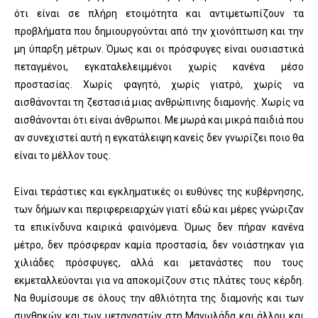
ότι είναι σε πλήρη ετοιμότητα και αντιμετωπίζουν τα
προβλήματα που δημιουργούνται από την χιονόπτωση και την
μη ύπαρξη μέτρων. Όμως και οι πρόσφυγες είναι ουσιαστικά
πεταγμένοι, εγκαταλελειμμένοι χωρίς κανένα μέσο
προστασίας. Χωρίς φαγητό, χωρίς γιατρό, χωρίς να
αισθάνονται τη ζεστασιά μιας ανθρώπινης διαμονής. Χωρίς να
αισθάνονται ότι είναι άνθρωποι. Με μωρά και μικρά παιδιά που
αν συνεχιστεί αυτή η εγκατάλειψη κανείς δεν γνωρίζει ποιο θα
είναι το μέλλον τους.
Είναι τεράστιες και εγκληματικές οι ευθύνες της κυβέρνησης,
των δήμων και περιφερειαρχών γιατί εδώ και μέρες γνώριζαν
τα επικίνδυνα καιρικά φαινόμενα. Όμως δεν πήραν κανένα
μέτρο, δεν πρόσφεραν καμία προστασία, δεν νοιάστηκαν για
χιλιάδες πρόσφυγες, αλλά και μετανάστες που τους
εκμεταλλεύονται για να αποκομίζουν στις πλάτες τους κέρδη.
Να θυμίσουμε σε όλους την αθλιότητα της διαμονής και των
συνθηκών και των μεταναστών στη Μανωλάδα και άλλου και