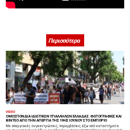
Περισσότερα
VIDEO
ΟΜΟΣΠΟΝΔΊΑ ΙΔΙΩΤΙΚΏΝ ΥΠΑΛΛΉΛΩΝ ΕΛΛΆΔΑΣ: ΦΩΤΟΓΡΑΦΊΕΣ ΚΑΙ
ΒΊΝΤΕΟ ΑΠΌ ΤΗΝ ΑΠΕΡΓΊΑ ΤΗΣ 19ΗΣ ΙΟΥΛΊΟΥ ΣΤΟ ΕΜΠΌΡΙΟ
Με απεργιακές συγκεντρώσεις, παρεμβάσεις έξω από καταστήματα