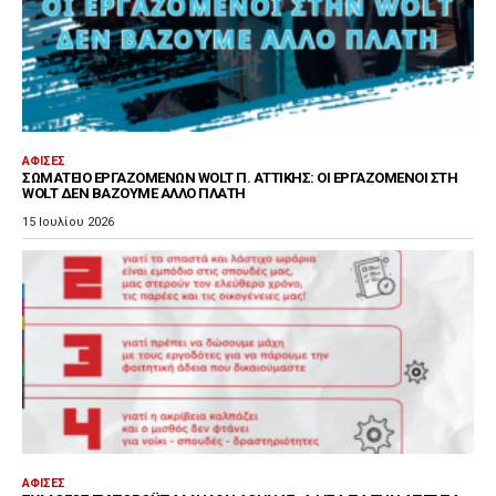
ΑΦΊΣΕΣ
ΣΩΜΑΤΕΊΟ ΕΡΓΑΖΟΜΈΝΩΝ WOLT Π. ΑΤΤΙΚΉΣ: ΟΙ ΕΡΓΑΖΌΜΕΝΟΙ ΣΤΗ
WOLT ΔΕΝ ΒΆΖΟΥΜΕ ΆΛΛΟ ΠΛΆΤΗ
15 Ιουλίου 2026
ΑΦΊΣΕΣ