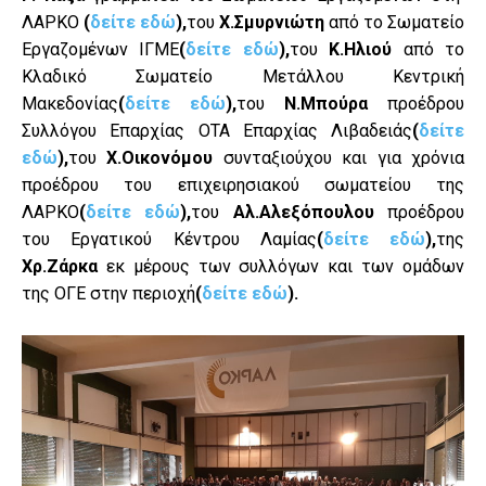
ΛΑΡΚΟ
(
δείτε εδώ
),
του
Χ.Σμυρνιώτη
από το Σωματείο
Εργαζομένων ΙΓΜΕ
(
δείτε εδώ
),
του
Κ.Ηλιού
από το
Κλαδικό Σωματείο Μετάλλου Κεντρική
Μακεδονίας
(
δείτε εδώ
),
του
Ν.Μπούρα
προέδρου
Συλλόγου Επαρχίας ΟΤΑ Επαρχίας Λιβαδειάς
(
δείτε
εδώ
),
του
Χ.Οικονόμου
συνταξιούχου και για χρόνια
προέδρου του επιχειρησιακού σωματείου της
ΛΑΡΚΟ
(
δείτε εδώ
),
του
Αλ.Αλεξόπουλου
προέδρου
του Εργατικού Κέντρου Λαμίας
(
δείτε εδώ
),
της
Χρ.Ζάρκα
εκ μέρους των συλλόγων και των ομάδων
της ΟΓΕ στην περιοχή
(
δείτε εδώ
).