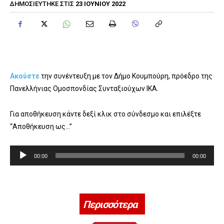
23 ΙΟΥΝΊΟΥ 2022
ΔΗΜΟΣΙΕΎΤΗΚΕ ΣΤΙΣ
Ακούστε
την συνέντευξη με τον Δήμο Κουμπούρη, πρόεδρο της
Πανελλήνιας Ομοσπονδίας Συνταξιούχων ΙΚΑ.
Για αποθήκευση κάντε δεξί κλικ στο σύνδεσμο και επιλέξτε
“Αποθήκευση ως…”
Π
00:00
00:00
ρ
ό
γ
ρ
Περισσότερα
α