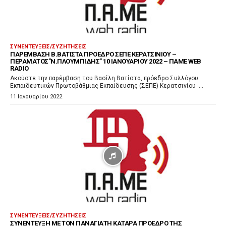
υ
ΣΥΝΕΝΤΕΎΞΕΙΣ/ΣΥΖΗΤΉΣΕΙΣ
ΠΑΡΈΜΒΑΣΗ Β.ΒΑΤΊΣΤΑ ΠΡΌΕΔΡΟ ΣΕΠΕ ΚΕΡΑΤΣΙΝΊΟΥ –
ΠΕΡΆΜΑΤΟΣ”Ν.ΠΛΟΥΜΠΊΔΗΣ” 10 ΙΑΝΟΥΑΡΊΟΥ 2022 – ΠΑΜΕ WEB
RADIO
Ακούστε την παρέμβαση του Βασίλη Βατίστα, πρόεδρο Συλλόγου
Εκπαιδευτικών Πρωτοβάθμιας Εκπαίδευσης (ΣΕΠΕ) Κερατσινίου -...
11 Ιανουαρίου 2022
ΣΥΝΕΝΤΕΎΞΕΙΣ/ΣΥΖΗΤΉΣΕΙΣ
ΣΥΝΈΝΤΕΥΞΗ ΜΕ ΤΟΝ ΠΑΝΑΓΙΆΤΗ ΚΑΤΆΡΑ ΠΡΌΕΔΡΟ ΤΗΣ