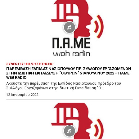
μ
μ
α
Α
ν
α
π
α
ρ
ΣΥΝΕΝΤΕΎΞΕΙΣ/ΣΥΖΗΤΉΣΕΙΣ
ΠΑΡΈΜΒΑΣΗ ΕΛΠΊΔΑΣ ΝΑΣΙΟΠΟΎΛΟΥ ΠΡ. ΣΥΛΛΌΓΟΥ ΕΡΓΑΖΟΜΈΝΩΝ
α
ΣΤΗΝ ΙΔΙΩΤΙΚΉ ΕΚΠΑΊΔΕΥΣΗ “Ο ΒΥΡΩΝ” 5 ΙΑΝΟΥΑΡΊΟΥ 2022 – ΠΑΜΕ
WEB RADIO
γ
Ακούστε την παρέμβαση της Ελπίδας Νασιοπούλου, πρόεδρο του
ω
Συλλόγου Εργαζομένων στην Ιδιωτική Εκπαίδευση "Ο...
γ
12 Ιανουαρίου 2022
ή
ς
Ή
χ
ο