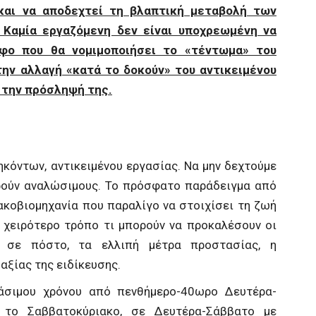
και να αποδεχτεί τη βλαπτική μεταβολή των
Καμία εργαζόμενη δεν είναι υποχρεωμένη να
φο που θα νομιμοποιήσει το «τέντωμα» του
την αλλαγή «κατά το δοκούν» του αντικειμένου
 την πρόσληψή της.
ηκόντων, αντικειμένου εργασίας. Να μην δεχτούμε
ρούν αναλώσιμους. Το πρόσφατο παράδειγμα από
ακοβιομηχανία που παραλίγο να στοιχίσει τη ζωή
 χειρότερο τρόπο τι μπορούν να προκαλέσουν οι
 σε πόστο, τα ελλιπή μέτρα προστασίας, η
αξίας της ειδίκευσης.
γάσιμου χρόνου από πενθήμερο-40ωρο Δευτέρα-
 το Σαββατοκύριακο, σε Δευτέρα-Σάββατο με