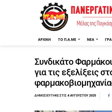
ΑΡΧΙΚΉ
ΤΟ Π.Α.ΜΕ
ΝΈΑ
ΓΡΑ
Συνδικάτο Φαρμάκου
για τις εξελίξεις σ
φαρμακοβιομηχανί
4 ΑΥΓΟΎΣΤΟΥ 2025
ΔΗΜΟΣΙΕΎΤΗΚΕ ΣΤΙΣ