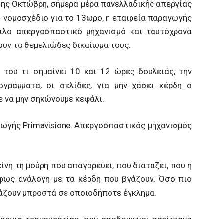
 1ης Οκτώβρη, σήμερα μέρα πανελλαδικής απεργίας
 νομοσχέδιο για το 13ωρο, η εταιρεία παραγωγής
ειλο απεργοσπαστικό μηχανισμό και ταυτόχρονα
ουν το θεμελιώδες δικαίωμα τους.
 του τι σημαίνει 10 και 12 ώρες δουλειάς, την
γράμματα, οι σελίδες, για μην χάσει κέρδη ο
ε να μην σηκώνουμε κεφάλι.
αγωγής Primavisione. Απεργοσπαστικός μηχανισμός
είνη τη μούρη που απαγορεύει, που διατάζει, που η
όφως ανάλογη με τα κέρδη που βγάζουν. Όσο πιο
τάζουν μπροστά σε οποιοδήποτε έγκλημα.
όργιο τρομοκρατίας, πού αποδεικνύει περίτρανα