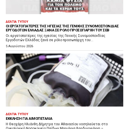
ΔΕΛΤΊΑ ΤΎΠΟΥ
ΟΙ ΕΡΓΑΤΟΠΑΤΈΡΕΣ ΤΗΣ ΗΓΕΣΊΑΣ ΤΗΣ ΓΕΝΙΚΉΣ ΣΥΝΟΜΟΣΠΟΝΔΊΑΣ
ΕΡΓΟΔΟΤΏΝ ΕΛΛΆΔΑΣ ΞΑΝΆ ΣΕ ΡΌΛΟ ΠΡΟΣΩΠΆΡΧΗ ΤΟΥ ΣΕΒ
Οι εργατοπατέρες της ηγεσίας της Γενικής Συνομοσπονδίας
Εργοδοτών Ελλάδας ξανά σε ρόλο προσωπάρχη του...
5 Αυγούστου 2026
ΔΕΛΤΊΑ ΤΎΠΟΥ
ΈΚΚΛΗΣΗ ΓΙΑ ΑΙΜΟΠΕΤΆΛΙΑ
Η Θεοχάρη Ηλιάνθη Δήμητρα του Αθανασίου νοσηλεύεται στο
Ογκολογικό Νοσοκομείο Παίδων Μαριάννα Βαρδινογιάννη –...