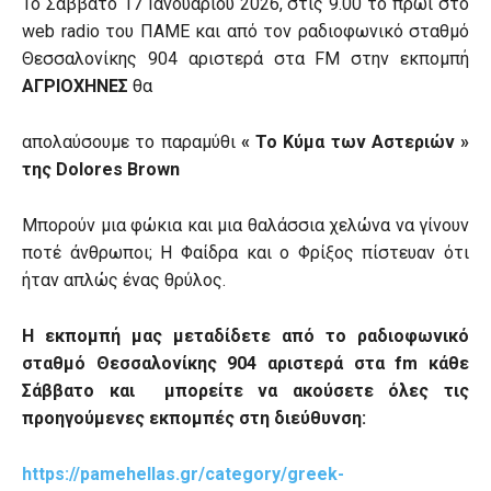
Το Σάββατο 17 Ιανουαρίου 2026, στις 9.00 το πρωί στο
web radio του ΠΑΜΕ και από τον ραδιοφωνικό σταθμό
Θεσσαλονίκης 904 αριστερά στα FM στην εκπομπή
ΑΓΡΙΟΧΗΝΕΣ
θα
απολαύσουμε το παραμύθι
« Το Κύμα των Αστεριών »
της
Dolores
Brown
Μπορούν μια φώκια και μια θαλάσσια χελώνα να γίνουν
ποτέ άνθρωποι; Η Φαίδρα και ο Φρίξος πίστευαν ότι
ήταν απλώς ένας θρύλος.
Η εκπομπή μας μεταδίδετε από το ραδιοφωνικό
σταθμό Θεσσαλονίκης 904 αριστερά στα
fm
κάθε
Σάββατο και μπορείτε να ακούσετε όλες τις
προηγούμενες εκπομπές στη διεύθυνση:
https://pamehellas.gr/category/greek-