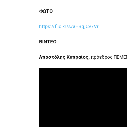
ΦΩΤΟ
https://flic.kr/s/aHBqjCv7Vr
ΒΙΝΤΕΟ
Αποστόλης Κυπραίος,
πρόεδρος ΠΕΜΕ