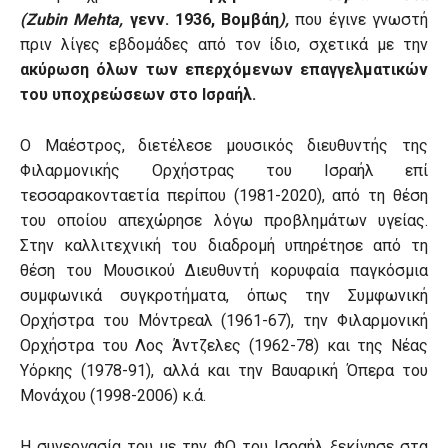
(
Zubin Mehta
,
γενν. 1936, Βομβάη
),
που έγινε γνωστή
πριν λίγες εβδομάδες από τον ίδιο, σχετικά με την
ακύρωση όλων των επερχόμενων επαγγελματικών
του υποχρεώσεων στο Ισραήλ.
Ο Μαέστρος, διετέλεσε μουσικός διευθυντής της
Φιλαρμονικής Ορχήστρας του Ισραήλ επί
τεσσαρακονταετία περίπου (1981-2020), από τη θέση
του οποίου απεχώρησε λόγω προβλημάτων υγείας.
Στην καλλιτεχνική του διαδρομή υπηρέτησε από τη
θέση του Μουσικού Διευθυντή κορυφαία παγκόσμια
συμφωνικά συγκροτήματα, όπως την Συμφωνική
Ορχήστρα του Μόντρεαλ (1961-67), την Φιλαρμονική
Ορχήστρα του Λος Άντζελες (1962-78) και της Νέας
Υόρκης (1978-91), αλλά και την Βαυαρική Όπερα του
Μονάχου (1998-2006) κ.ά.
Η συνεργασία του με την ΦΟ του Ισραήλ ξεκίνησε στα