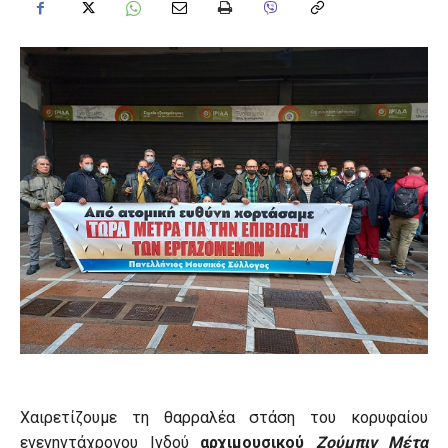
Χαιρετίζουμε τη θαρραλέα στάση του κορυφαίου
ενενηντάχρονου Ινδού
αρχιμουσικού
Ζούμπιν Μέτα