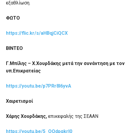
εξαθλίωση.
ΦΩΤΟ
https://flic.kr/s/aHBqjCiQCX
ΒΙΝΤΕΟ
Γ.Μπίλης – Χ.Χουρδάκης μετά την συνάντηση με τον
υπ.Επικρατείας
https://youtu.be/p7PRr8l6yvA
Χαιρετισμοί
Χάρης Χουρδάκης,
επικεφαλής της ΣΕΑΑΝ
https://youtu.be/5_OQdpgkrl0