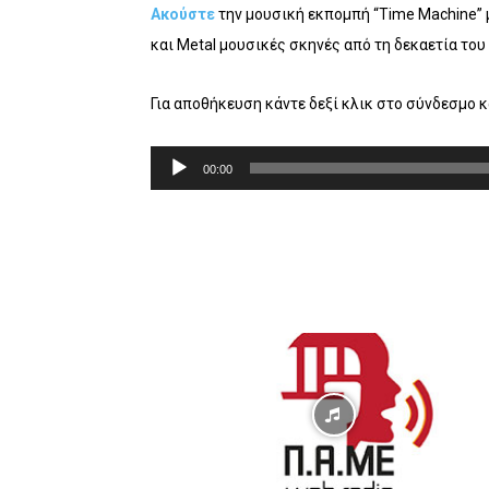
Ακούστε
την μουσική εκπομπή “Time Machine” 
και Metal μουσικές σκηνές από τη δεκαετία του 
Για αποθήκευση κάντε δεξί κλικ στο σύνδεσμο 
Π
00:00
ρ
ό
γ
ρ
α
μ
μ
α
Α
ν