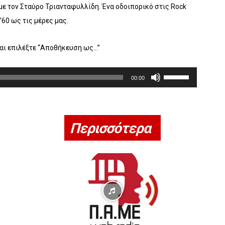
με τον Σταύρο Τριανταφυλλίδη. Ένα οδοιπορικό στις Rock
’60 ως τις μέρες μας.
και επιλέξτε “Αποθήκευση ως…”
Χ
00:00
ρ
η
σ
Περισσότερα
ι
μ
ο
π
ο
ι
ε