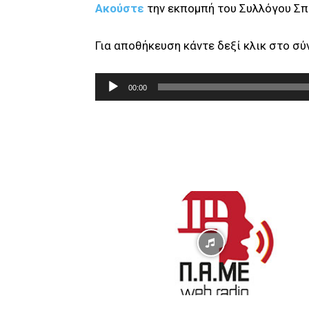
Ακούστε
την εκπομπή του Συλλόγου Σ
Για αποθήκευση κάντε δεξί κλικ στο σ
Π
00:00
ρ
ό
γ
ρ
α
μ
μ
α
Α
ν
α