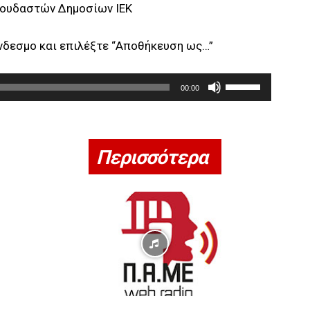
πουδαστών Δημοσίων ΙΕΚ
ύνδεσμο και επιλέξτε “Αποθήκευση ως…”
Χ
00:00
ρ
η
σ
Περισσότερα
ι
μ
ο
π
ο
ι
ε
ί