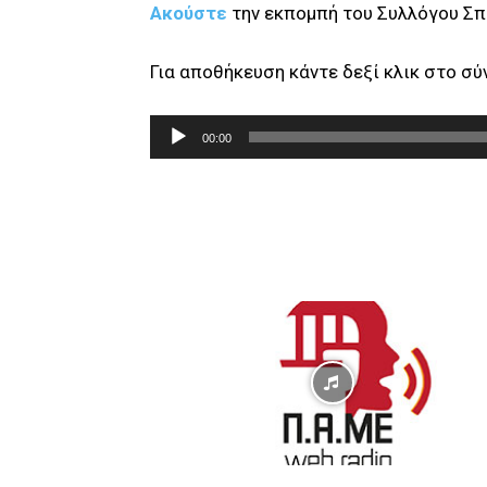
Ακούστε
την εκπομπή του Συλλόγου Σ
Για αποθήκευση κάντε δεξί κλικ στο σ
Π
00:00
ρ
ό
γ
ρ
α
μ
μ
α
Α
ν
α