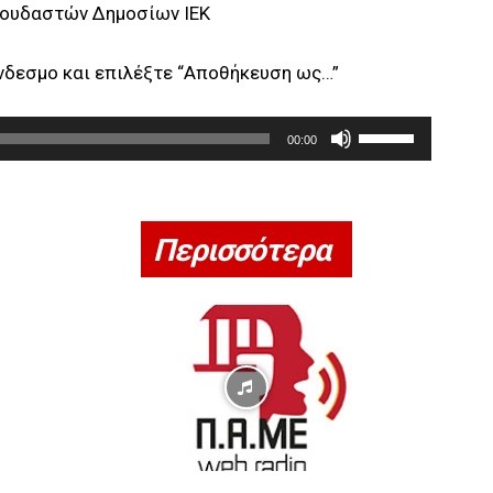
πουδαστών Δημοσίων ΙΕΚ
ύνδεσμο και επιλέξτε “Αποθήκευση ως…”
Χ
00:00
ρ
η
σ
Περισσότερα
ι
μ
ο
π
ο
ι
ε
ί