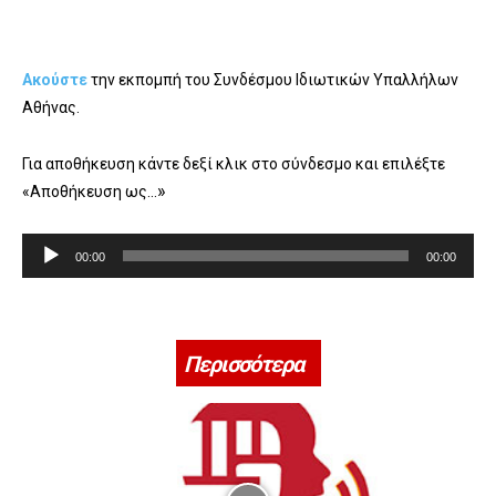
Ακούστε
την εκπομπή του Συνδέσμου Ιδιωτικών Υπαλλήλων
Αθήνας.
Για αποθήκευση κάντε δεξί κλικ στο σύνδεσμο και επιλέξτε
»
«Αποθήκευση ως…
Π
00:00
00:00
ρ
ό
γ
ρ
Περισσότερα
α
μ
μ
α
Α