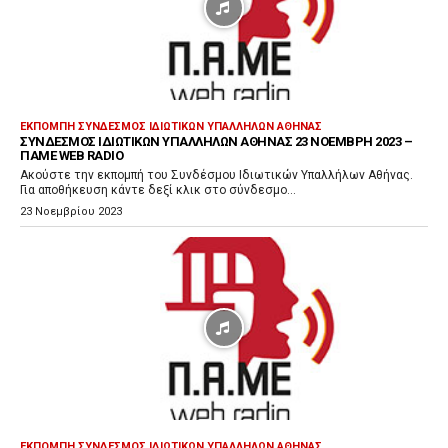
ν
α
π
α
ρ
ΕΚΠΟΜΠΉ ΣΎΝΔΕΣΜΟΣ ΙΔΙΩΤΙΚΏΝ ΥΠΑΛΛΉΛΩΝ ΑΘΉΝΑΣ
ΣΎΝΔΕΣΜΟΣ ΙΔΙΩΤΙΚΏΝ ΥΠΑΛΛΉΛΩΝ ΑΘΉΝΑΣ 23 ΝΟΈΜΒΡΗ 2023 –
α
ΠΑΜΕ WEB RADIO
γ
Ακούστε την εκπομπή του Συνδέσμου Ιδιωτικών Υπαλλήλων Αθήνας.
Για αποθήκευση κάντε δεξί κλικ στο σύνδεσμο...
ω
23 Νοεμβρίου 2023
γ
ή
ς
Ή
χ
ο
υ
ΕΚΠΟΜΠΉ ΣΎΝΔΕΣΜΟΣ ΙΔΙΩΤΙΚΏΝ ΥΠΑΛΛΉΛΩΝ ΑΘΉΝΑΣ