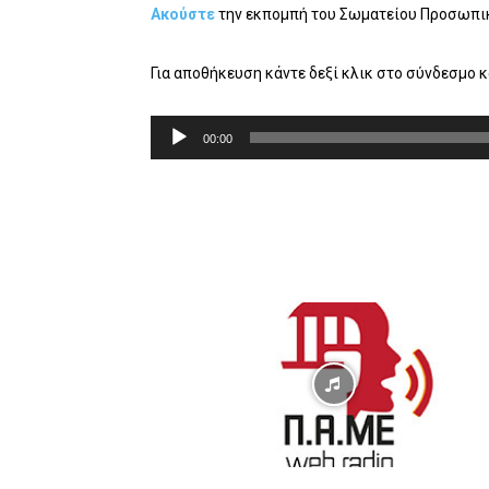
Ακούστε
την εκπομπή του Σωματείου Προσωπικ
Για αποθήκευση κάντε δεξί κλικ στο σύνδεσμο 
Π
00:00
ρ
ό
γ
ρ
α
μ
μ
α
Α
ν
α