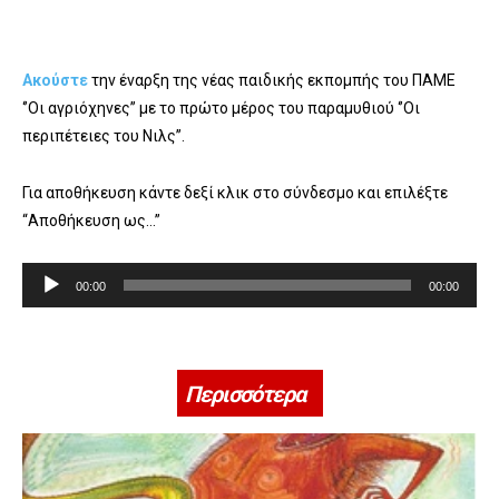
Ακούστε
την έναρξη της νέας παιδικής εκπομπής του ΠΑΜΕ
‘’Οι αγριόχηνες’’ με το πρώτο μέρος του παραμυθιού ‘’Οι
περιπέτειες του Νιλς’’.
Για αποθήκευση κάντε δεξί κλικ στο σύνδεσμο και επιλέξτε
“Αποθήκευση ως…”
Π
00:00
00:00
ρ
ό
γ
ρ
Περισσότερα
α
μ
μ
α