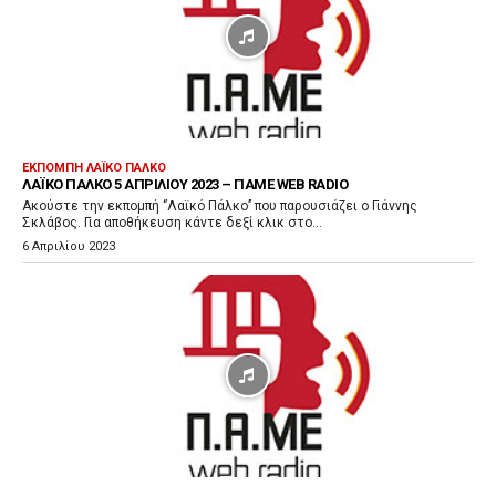
Α
ν
α
π
α
ρ
ΕΚΠΟΜΠΉ ΛΑΪΚΌ ΠΆΛΚΟ
ΛΑΪΚΌ ΠΆΛΚΟ 5 ΑΠΡΙΛΊΟΥ 2023 – ΠΑΜΕ WEB RADIO
α
Ακούστε την εκπομπή ‘’Λαϊκό Πάλκο’’ που παρουσιάζει ο Γιάννης
γ
Σκλάβος. Για αποθήκευση κάντε δεξί κλικ στο...
ω
6 Απριλίου 2023
γ
ή
ς
Ή
χ
ο
υ