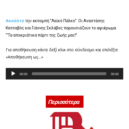
Ακούστε
την
εκπομπή ‘’Λαϊκό Πάλκο’’. Οι Αναστάσης
Κατσαβός και Γιάννης Σκλάβος παρουσιάζουν το αφιέρωμα
“‘Τα αποκριάτικα πάρτι της ζωής μας!”.
Για αποθήκευση κάντε δεξί κλικ στο σύνδεσμο και επιλέξτε
«Αποθήκευση ως…»
Π
00:00
00:00
ρ
ό
γ
ρ
Περισσότερα
α
μ
μ
α