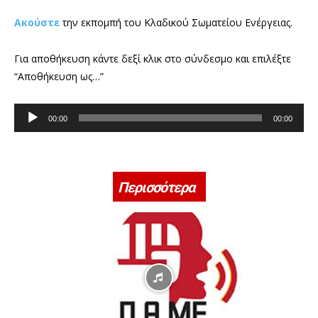
Ακούστε
την εκπομπή του Κλαδικού Σωματείου Ενέργειας.
Για αποθήκευση κάντε δεξί κλικ στο σύνδεσμο και επιλέξτε
“Αποθήκευση ως…”
Π
00:00
00:00
ρ
ό
γ
ρ
Περισσότερα
α
μ
μ
α
Α
ν
α