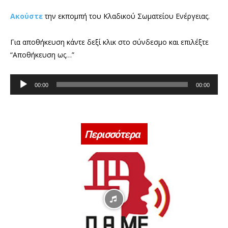
Ακούστε
την εκπομπή του Κλαδικού Σωματείου Ενέργειας.
Για αποθήκευση κάντε δεξί κλικ στο σύνδεσμο και επιλέξτε
“Αποθήκευση ως…”
Π
00:00
00:00
ρ
ό
γ
ρ
Περισσότερα
α
μ
μ
α
Α
ν
α