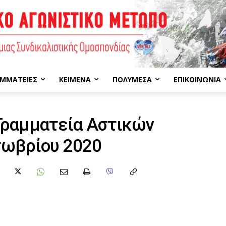
ΜΜΑΤΕΊΕΣ
ΚΕΊΜΕΝΑ
ΠΟΛΥΜΈΣΑ
ΕΠΙΚΟΙΝΩΝΊΑ
Γραμματεία Αστικών
τωβρίου 2020