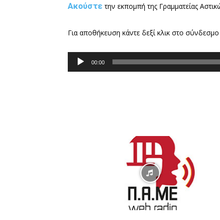
Ακούστε
την εκπομπή της Γραμματείας Αστι
Για αποθήκευση κάντε δεξί κλικ στο σύνδεσμο
Π
00:00
ρ
ό
γ
ρ
α
μ
μ
α
Α
ν
α