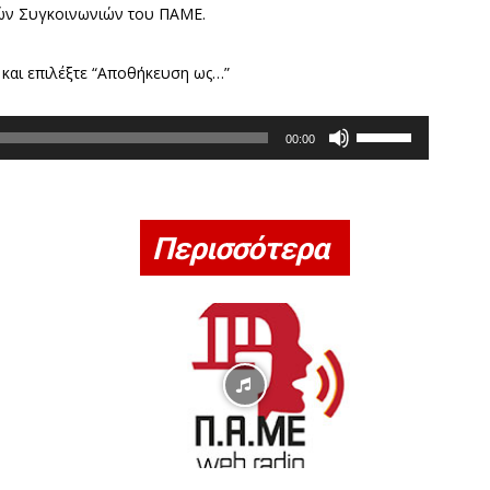
κών Συγκοινωνιών του ΠΑΜΕ.
 και επιλέξτε “Αποθήκευση ως…”
Χ
00:00
ρ
η
σ
Περισσότερα
ι
μ
ο
π
ο
ι
ε
ί