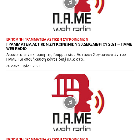
ν
α
π
α
ρ
ΕΚΠΟΜΠΉ ΓΡΑΜΜΑΤΕΊΑ ΑΣΤΙΚΏΝ ΣΥΓΚΟΙΝΩΝΙΏΝ
ΓΡΑΜΜΑΤΕΊΑ ΑΣΤΙΚΏΝ ΣΥΓΚΟΙΝΩΝΙΏΝ 30 ΔΕΚΕΜΒΡΊΟΥ 2021 – ΠΑΜΕ
α
WEB RADIO
γ
Ακούστε την εκπομπή της Γραμματείας Αστικών Συγκοινωνιών του
ΠΑΜΕ. Για αποθήκευση κάντε δεξί κλικ στο...
ω
30 Δεκεμβρίου 2021
γ
ή
ς
Ή
χ
ο
υ
ΕΚΠΟΜΠΉ ΓΡΑΜΜΑΤΕΊΑ ΑΣΤΙΚΏΝ ΣΥΓΚΟΙΝΩΝΙΏΝ