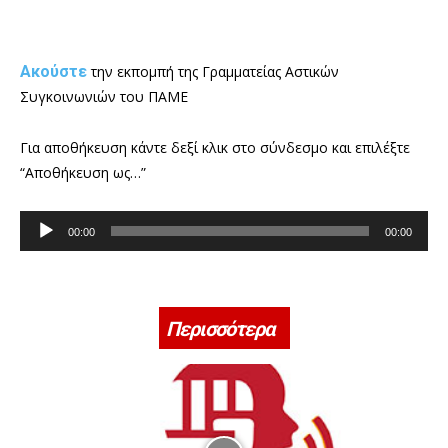
Ακούστε
την εκπομπή της Γραμματείας Αστικών
Συγκοινωνιών του ΠΑΜΕ
Για αποθήκευση κάντε δεξί κλικ στο σύνδεσμο και επιλέξτε
“Αποθήκευση ως…”
Π
00:00
00:00
ρ
ό
γ
ρ
Περισσότερα
α
μ
μ
α
Α