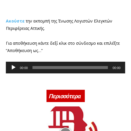
Ακούστε
την εκπομπή της Ένωσης Λογιστών Ελεγκτών
Περιφέρειας Αττικής.
Για αποθήκευση κάντε δεξί κλικ στο σύνδεσμο και επιλέξτε
“Αποθήκευση ως…”
Π
00:00
00:00
ρ
ό
γ
ρ
Περισσότερα
α
μ
μ
α
Α