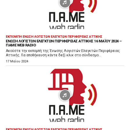
ν
α
π
α
ρ
ΕΚΠΟΜΠΉ ΈΝΩΣΗ ΛΟΓΙΣΤΏΝ ΕΛΕΓΚΤΏΝ ΠΕΡΙΦΈΡΕΙΑΣ ΑΤΤΙΚΉΣ
ΈΝΩΣΗ ΛΟΓΙΣΤΏΝ ΕΛΕΓΚΤΏΝ ΠΕΡΙΦΈΡΕΙΑΣ ΑΤΤΙΚΉΣ 16 ΜΑΪ́ΟΥ 2024 –
α
ΠΑΜΕ WEB RADIO
γ
Ακούστε την εκπομπή της Ένωσης Λογιστών Ελεγκτών Περιφέρειας
Αττικής. Για αποθήκευση κάντε δεξί κλικ στο σύνδεσμο...
ω
17 Μαΐου 2024
γ
ή
ς
Ή
χ
ο
υ
ΕΚΠΟΜΠΉ ΈΝΩΣΗ ΛΟΓΙΣΤΏΝ ΕΛΕΓΚΤΏΝ ΠΕΡΙΦΈΡΕΙΑΣ ΑΤΤΙΚΉΣ