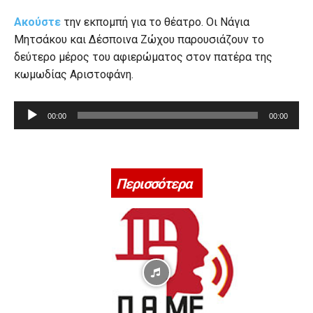
Ακούστε
την εκπομπή για το θέατρο. Οι Νάγια
Μητσάκου και Δέσποινα Ζώχου παρουσιάζουν το
δεύτερο μέρος του αφιερώματος στον πατέρα της
κωμωδίας Αριστοφάνη.
Π
00:00
00:00
ρ
ό
γ
ρ
Περισσότερα
α
μ
μ
α
Α
ν
α