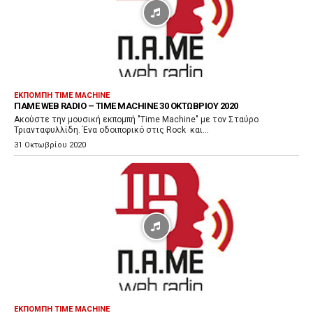
Α
ν
α
π
α
ρ
ΕΚΠΟΜΠΗ TIME MACHINE
ΠΑΜΕ WEB RADIO – TIME MACHINE 30 ΟΚΤΩΒΡΊΟΥ 2020
α
Ακούστε την μουσική εκπομπή "Time Machine" με τον Σταύρο
γ
Τριανταφυλλίδη. Ένα οδοιπορικό στις Rock και...
ω
31 Οκτωβρίου 2020
γ
ή
ς
Ή
χ
ο
υ
ΕΚΠΟΜΠΗ TIME MACHINE