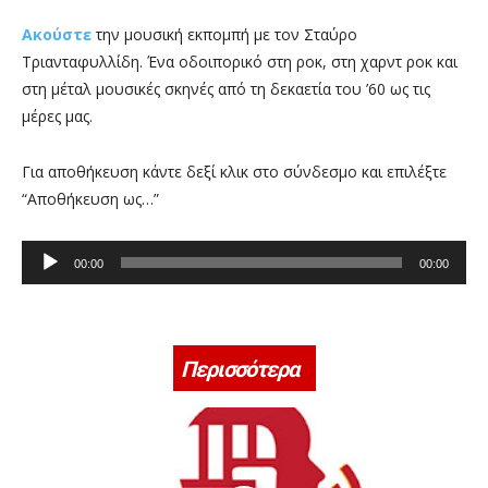
Ακούστε
την μουσική εκπομπή με τον Σταύρο
Τριανταφυλλίδη. Ένα οδοιπορικό στη ροκ, στη χαρντ ροκ και
στη μέταλ μουσικές σκηνές από τη δεκαετία του ’60 ως τις
μέρες μας.
Για αποθήκευση κάντε δεξί κλικ στο σύνδεσμο και επιλέξτε
“Αποθήκευση ως…”
Π
00:00
00:00
ρ
ό
γ
ρ
Περισσότερα
α
μ
μ
α