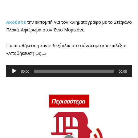
Ακούστε
την εκπομπή για τον κινηματογράφο με το Στέφανο
Πλακά. Αφιέρωμα στον Ένιο Μορικόνε.
Για αποθήκευση κάντε δεξί κλικ στο σύνδεσμο και επιλέξτε
«Αποθήκευση ως…»
Π
00:00
00:00
ρ
ό
γ
ρ
Περισσότερα
α
μ
μ
α
Α