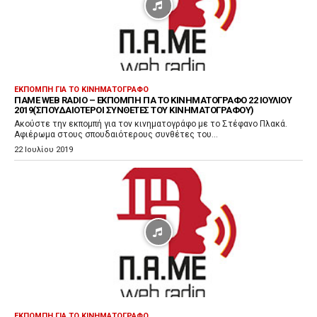
ν
α
π
α
ρ
ΕΚΠΟΜΠΉ ΓΙΑ ΤΟ ΚΙΝΗΜΑΤΟΓΡΆΦΟ
ΠΑΜΕ WEB RADIO – ΕΚΠΟΜΠΉ ΓΙΑ ΤΟ ΚΙΝΗΜΑΤΟΓΡΆΦΟ 22 ΙΟΥΛΊΟΥ
α
2019(ΣΠΟΥΔΑΙΌΤΕΡΟΙ ΣΥΝΘΈΤΕΣ ΤΟΥ ΚΙΝΗΜΑΤΟΓΡΆΦΟΥ)
γ
Ακούστε την εκπομπή για τον κινηματογράφο με το Στέφανο Πλακά.
Αφιέρωμα στους σπουδαιότερους συνθέτες του...
ω
22 Ιουλίου 2019
γ
ή
ς
Ή
χ
ο
υ
ΕΚΠΟΜΠΉ ΓΙΑ ΤΟ ΚΙΝΗΜΑΤΟΓΡΆΦΟ