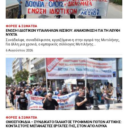
ΦΟΡΕΊΣ & ΣΩΜΑΤΕΊΑ
ΈΝΩΣΗ ΙΔΙΩΤΙΚΏΝ ΥΠΑΛΛΉΛΩΝ ΛΈΣΒΟΥ: ΑΝΑΚΟΊΝΩΣΗ ΓΙΑ ΤΗ ΛΕΥΚΉ
ΝΎΧΤΑ
Συνάδελφε, συναδέλφισσα, εργαζόμενε-η στην αγορά της Μυτιλήνης,
Για άλλη μια χρονιά, ο εμπορικός σύλλογος Μυτιλήνης...
6 Αυγούστου 2026
ΦΟΡΕΊΣ & ΣΩΜΑΤΕΊΑ
ΟΜΟΣΠΟΝΔΊΑ – ΣΥΝΔΙΚΆΤΟ ΓΆΛΑΚΤΟΣ ΤΡΟΦΊΜΩΝ ΠΟΤΏΝ ΑΤΤΙΚΉΣ:
ΚΟΝΤΆ ΣΤΟΥΣ ΜΕΤΑΝΆΣΤΕΣ ΕΡΓΆΤΕΣ ΓΗΣ, ΣΤΟΝ ΆΓΙΟ ΛΟΥΚΆ