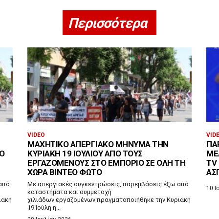
Περισσότερα
VIDEO
VID
ΜΑΧΗΤΙΚΌ ΑΠΕΡΓΙΑΚΌ ΜΉΝΥΜΑ ΤΗΝ
ΠΑ
ΠΌ
ΚΥΡΙΑΚΉ 19 ΙΟΥΛΊΟΥ ΑΠΌ ΤΟΥΣ
ΜΈ
ΕΡΓΑΖΌΜΕΝΟΥΣ ΣΤΟ ΕΜΠΌΡΙΟ ΣΕ ΌΛΗ ΤΗ
TV
ΧΏΡΑ ΒΙΝΤΕΟ ΦΩΤΟ
ΑΣ
από
Με απεργιακές συγκεντρώσεις, παρεμβάσεις έξω από
10 Ι
καταστήματα και συμμετοχή
ιακή
χιλιάδων εργαζομένων πραγματοποιήθηκε την Κυριακή
19 Ιούλη η...